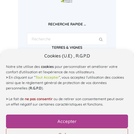
RECHERCHE RAPIDE …
TERRES & VIGNES
Cookies (U.E) , R.G.P.D
Espace Regley
1 bd Charles Baltet - 10000 Troyes
Tél: 03.25.43.72.78
Notre site utilise des
cookies
pour personnaliser et améliorer votre
Mail: contact@terres-et-vignes.org
confort d'utilisation et l’expérience de nos utilisateurs.
SUR INSTAGRAM...
>
En cliquant sur ”
Tout Accepter
”, vous acceptez l’utilisation des cookies
ainsi que le règlement général de protection de vos données
personnelles (
R.G.P.D
).
@
terres_et_vignes
>
Le fait de
ne pas consentir
ou de retirer son consentement peut avoir
un effet négatif sur certaines caractéristiques et fonctions.
Accepter
Chargez plus de Posts