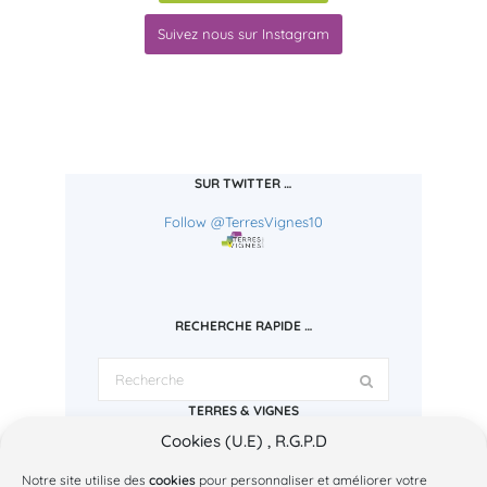
Suivez nous sur Instagram
SUR TWITTER …
Follow @TerresVignes10
RECHERCHE RAPIDE …
TERRES & VIGNES
Cookies (U.E) , R.G.P.D
Espace Regley
1 bd Charles Baltet - 10000 Troyes
Tél: 03.25.43.72.78
Notre site utilise des
cookies
pour personnaliser et améliorer votre