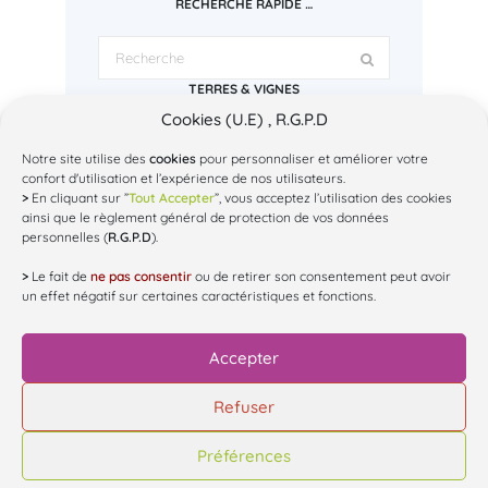
RECHERCHE RAPIDE …
TERRES & VIGNES
Cookies (U.E) , R.G.P.D
Espace Regley
1 bd Charles Baltet - 10000 Troyes
Tél: 03.25.43.72.78
Notre site utilise des
cookies
pour personnaliser et améliorer votre
Mail: contact@terres-et-vignes.org
confort d'utilisation et l’expérience de nos utilisateurs.
SUR INSTAGRAM...
>
En cliquant sur ”
Tout Accepter
”, vous acceptez l’utilisation des cookies
ainsi que le règlement général de protection de vos données
personnelles (
R.G.P.D
).
@
terres_et_vignes
>
Le fait de
ne pas consentir
ou de retirer son consentement peut avoir
un effet négatif sur certaines caractéristiques et fonctions.
Accepter
Chargez plus de Posts
Refuser
Suivez nous sur Instagram
Préférences
© Terres & Vignes de l'Aube | Designed by
Web3-
Design