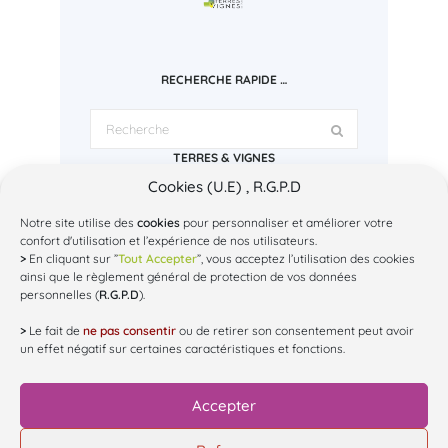
RECHERCHE RAPIDE …
TERRES & VIGNES
Cookies (U.E) , R.G.P.D
Espace Regley
1 bd Charles Baltet - 10000 Troyes
Tél: 03.25.43.72.78
Notre site utilise des
cookies
pour personnaliser et améliorer votre
Mail: contact@terres-et-vignes.org
confort d'utilisation et l’expérience de nos utilisateurs.
SUR INSTAGRAM...
>
En cliquant sur ”
Tout Accepter
”, vous acceptez l’utilisation des cookies
ainsi que le règlement général de protection de vos données
personnelles (
R.G.P.D
).
@
terres_et_vignes
>
Le fait de
ne pas consentir
ou de retirer son consentement peut avoir
un effet négatif sur certaines caractéristiques et fonctions.
Chargez plus de Posts
Accepter