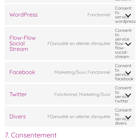
Consent
to
WordPress
Fonctionnel
service
wordpress
Consent
to
Flow-Flow
service
Social
FDansalité en attente d’enquête
flow-
flow-
Stream
social-
stream
Consent
to
Facebook
Marketing/Suivi, Fonctionnel
service
facebook
Consent
to
Twitter
Fonctionnel, Marketing/Suivi
service
twitter
Consent
to
Divers
FDansalité en attente d’enquête
service
divers
7. Consentement