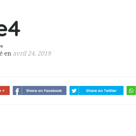
e4
es
é en
avril 24, 2019