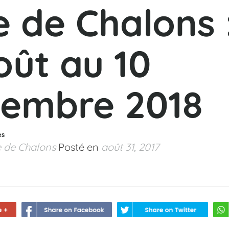
e de Chalons 
oût au 10
tembre 2018
es
e de Chalons
Posté en
août 31, 2017