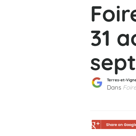
Foir
31 a
sep
Terres-et-Vign
Dans
Foir