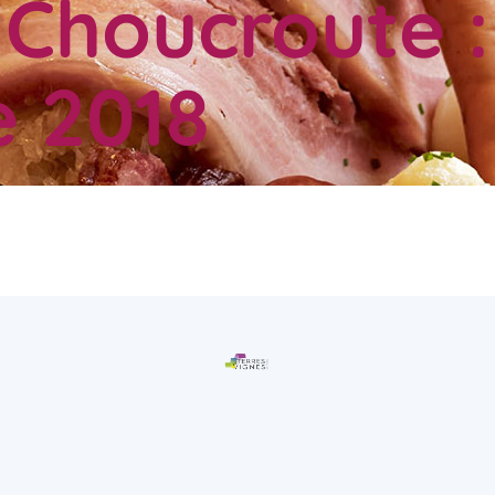
 Choucroute : 
 2018