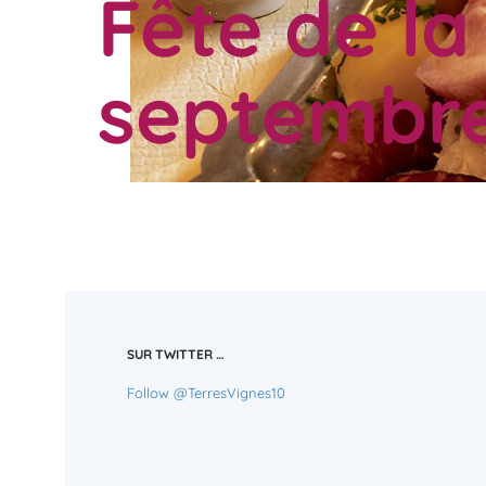
Fête de la
septembre
SUR TWITTER …
Follow @TerresVignes10