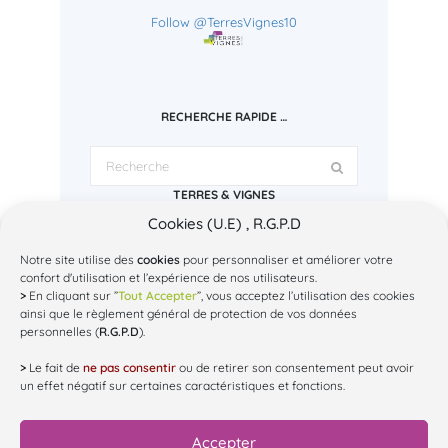
Follow @TerresVignes10
RECHERCHE RAPIDE …
TERRES & VIGNES
Cookies (U.E) , R.G.P.D
Espace Regley
1 bd Charles Baltet - 10000 Troyes
Tél: 03.25.43.72.78
Notre site utilise des
cookies
pour personnaliser et améliorer votre
Mail: contact@terres-et-vignes.org
confort d'utilisation et l’expérience de nos utilisateurs.
SUR INSTAGRAM...
>
En cliquant sur ”
Tout Accepter
”, vous acceptez l’utilisation des cookies
ainsi que le règlement général de protection de vos données
personnelles (
R.G.P.D
).
@
terres_et_vignes
>
Le fait de
ne pas consentir
ou de retirer son consentement peut avoir
un effet négatif sur certaines caractéristiques et fonctions.
Accepter
Chargez plus de Posts