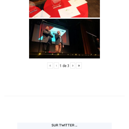
«
‹
›
»
1
de
3
SUR TWITTER …